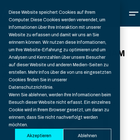
Diese Website speichert Cookies auf Ihrem
Computer. Diese Cookies werden verwendet, um
Informationen über Ihre Interaktion mit unserer
Website zu erfassen und damit wir uns an Sie
erinnern können. Wir nutzen diese Informationen,
um Ihre Website-Erfahrung zu optimieren und um
Grundlagenwissen über CIAM
Analysen und Kennzahlen über unsere Besucher
und passwortlose
auf dieser Website und anderen Medien-Seiten zu
erstellen. Mehr Infos über die von uns eingesetzten
Authentifizierung
Cookies finden Sie in unserer
Datenschutzrichtlinie.
Hier finden Sie alle relevanten Informationen über die
Wenn Sie ablehnen, werden Ihre Informationen beim
Bausteine einer erfolgreichen CIAM-Strategie, die
Besuch dieser Website nicht erfasst. Ein einzelnes
passwortlose Authentifizierungsmethoden beinhaltet.
Cookie wird in Ihrem Browser gesetzt, um daran zu
erinnern, dass Sie nicht nachverfolgt werden
möchten.
Akzeptieren
Ablehnen