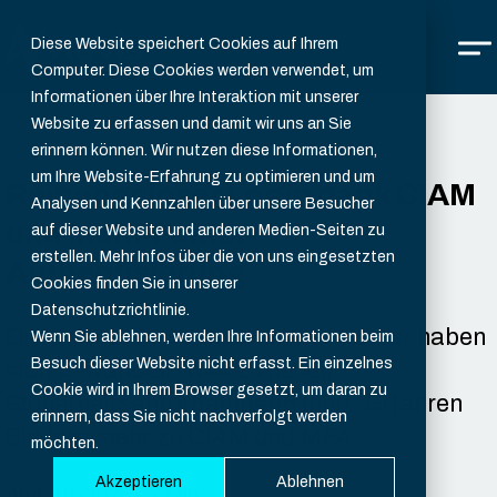
Diese Website speichert Cookies auf Ihrem
Computer. Diese Cookies werden verwendet, um
Informationen über Ihre Interaktion mit unserer
Website zu erfassen und damit wir uns an Sie
erinnern können. Wir nutzen diese Informationen,
um Ihre Website-Erfahrung zu optimieren und um
Reibungsloser Login dank CIAM
Analysen und Kennzahlen über unsere Besucher
und Multi-Faktor
auf dieser Website und anderen Medien-Seiten zu
erstellen. Mehr Infos über die von uns eingesetzten
Authentisierung
Cookies finden Sie in unserer
Datenschutzrichtlinie.
Die Online-Gewohnheiten der Nutzer haben
Wenn Sie ablehnen, werden Ihre Informationen beim
Besuch dieser Website nicht erfasst. Ein einzelnes
sich gewandelt, was zu neuen
Cookie wird in Ihrem Browser gesetzt, um daran zu
Sicherheitsanforderungen führt. Erfahren
erinnern, dass Sie nicht nachverfolgt werden
Sie hier mehr zu CIAM und MFA.
möchten.
Akzeptieren
Ablehnen
Aug. 16, 2021 - 2 Min.