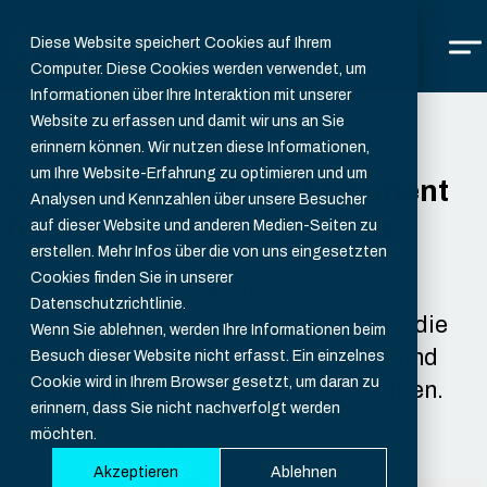
Diese Website speichert Cookies auf Ihrem
Computer. Diese Cookies werden verwendet, um
Informationen über Ihre Interaktion mit unserer
Website zu erfassen und damit wir uns an Sie
erinnern können. Wir nutzen diese Informationen,
um Ihre Website-Erfahrung zu optimieren und um
Sicheres Zugriffsmanagement
Analysen und Kennzahlen über unsere Besucher
für Anwendungen und APIs
auf dieser Website und anderen Medien-Seiten zu
erstellen. Mehr Infos über die von uns eingesetzten
Cookies finden Sie in unserer
Hier erfahren Sie, warum
Datenschutzrichtlinie.
Programmierschnittstellen (APIs) für die
Wenn Sie ablehnen, werden Ihre Informationen beim
Versicherungsbranche sehr wichtig sind
Besuch dieser Website nicht erfasst. Ein einzelnes
Cookie wird in Ihrem Browser gesetzt, um daran zu
und worauf Unternehmen achten sollten.
erinnern, dass Sie nicht nachverfolgt werden
möchten.
Apr. 14, 2023 - 2 Min.
Akzeptieren
Ablehnen