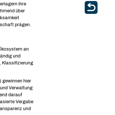
erlagern ihre
nehmend über
rksamkeit
dschaft prägen.
 Ökosystem an
tändig und
Klassifizierung
 gewinnen hier
g und Verwaltung
end darauf
basierte Vergabe
ransparenz und