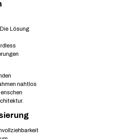
n
 Die Lösung
rdless
ierungen
inden
nahmen nahtlos
 Menschen
chitektur.
sierung
vollziehbarkeit
 um