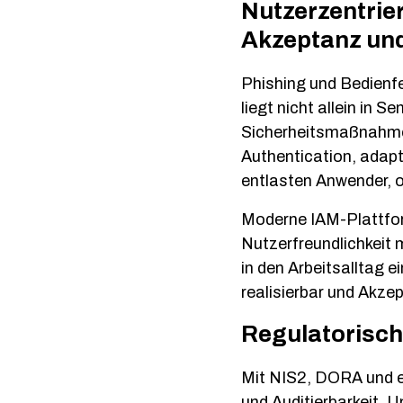
Nutzerzentrie
Akzeptanz un
Phishing und Bedienf
liegt nicht allein in S
Sicherheitsmaßnahmen
Authentication, adapt
entlasten Anwender, o
Moderne IAM-Plattfor
Nutzerfreundlichkeit
in den Arbeitsalltag 
realisierbar und Akze
Regulatorisc
Mit NIS2, DORA und e
und Auditierbarkeit.