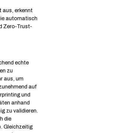
t aus, erkennt
die automatisch
nd Zero-Trust-
schend echte
en zu
hr aus, um
er zunehmend auf
rprinting und
täten anhand
 zu validieren.
h die
 Gleichzeitig