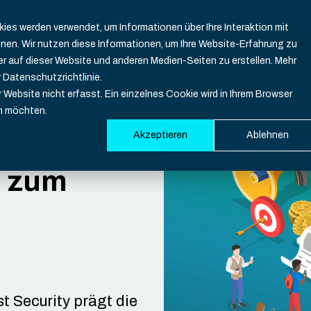
es werden verwendet, um Informationen über Ihre Interaktion mit
nnen. Wir nutzen diese Informationen, um Ihre Website-Erfahrung zu
Nevis ID 
 auf dieser Website und anderen Medien-Seiten zu erstellen. Mehr
 Datenschutzrichtlinie.
Website nicht erfasst. Ein einzelnes Cookie wird in Ihrem Browser
en möchten.
Funktio
Branche
Ressour
Develop
6:
Akzeptieren
Ablehnen
n zum
Übersicht
Banken
CIAM Basi
Dokument
Identitä
Gesundhe
Blog
SDK
Identität
Versiche
Download
Support
Authentif
Glücksspi
Events
System St
Multi-Fakt
Öffentlic
t Security prägt die