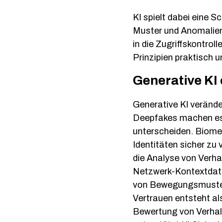
KI spielt dabei eine 
Muster und Anomalien
in die Zugriffskontrol
Prinzipien praktisch 
Generative KI 
Generative KI veränd
Deepfakes machen es 
unterscheiden. Biomet
Identitäten sicher zu 
die Analyse von Verha
Netzwerk-Kontextdate
von Bewegungsmustern
Vertrauen entsteht al
Bewertung von Verhal