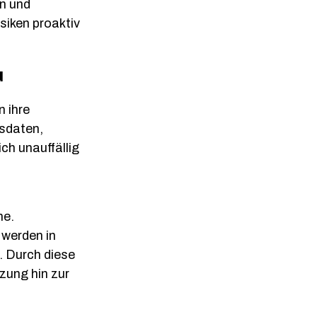
en und
siken proaktiv
u
 ihre
sdaten,
ch unauffällig
ne.
 werden in
. Durch diese
zung hin zur