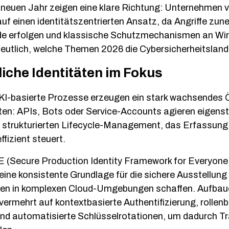
neuen Jahr zeigen eine klare Richtung: Unternehmen v
auf einen identitätszentrierten Ansatz, da Angriffe zu
de erfolgen und klassische Schutzmechanismen an Wi
 deutlich, welche Themen 2026 die Cybersicherheitslan
iche Identitäten im Fokus
KI-basierte Prozesse erzeugen ein stark wachsendes
ten: APIs, Bots oder Service-Accounts agieren eigens
 strukturierten Lifecycle-Management, das Erfassung, 
ffizient steuert.
 (Secure Production Identity Framework for Everyone)
eine konsistente Grundlage für die sichere Ausstellun
äten in komplexen Cloud-Umgebungen schaffen. Aufbau
rmehrt auf kontextbasierte Authentifizierung, rollen
nd automatisierte Schlüsselrotationen, um dadurch T