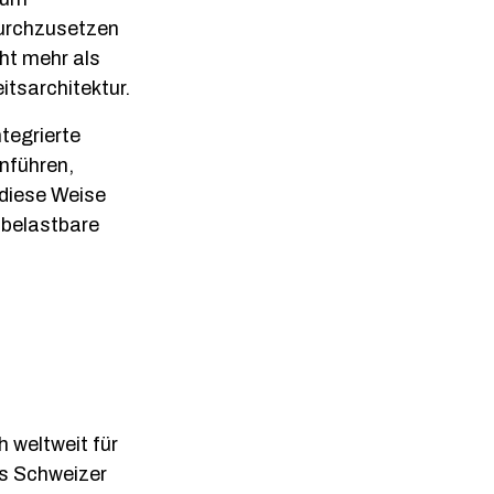
durchzusetzen
cht mehr als
itsarchitektur.
tegrierte
nführen,
 diese Weise
d belastbare
h weltweit für
ls Schweizer