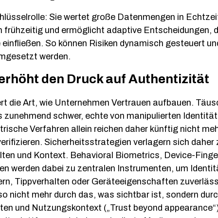
Schlüsselrolle: Sie wertet große Datenmengen in Echtzei
 frühzeitig und ermöglicht adaptive Entscheidungen, 
le einfließen. So können Risiken dynamisch gesteuert u
umgesetzt werden.
erhöht den Druck auf Authentizität
ert die Art, wie Unternehmen Vertrauen aufbauen. Täu
zunehmend schwer, echte von manipulierten Identität
rische Verfahren allein reichen daher künftig nicht me
verifizieren. Sicherheitsstrategien verlagern sich dah
lten und Kontext. Behavioral Biometrics, Device-Finge
n werden dabei zu zentralen Instrumenten, um Identi
, Tippverhalten oder Geräteeigenschaften zuverlässig
so nicht mehr durch das, was sichtbar ist, sondern durc
ten und Nutzungskontext („Trust beyond appearance“).