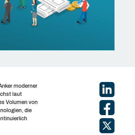
gn-On
rkennung
Zugang
 Anker moderner
chst laut
tes Volumen von
nologien, die
tinuierlich