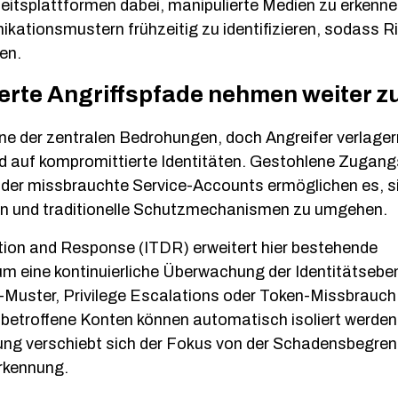
heitsplattformen dabei, manipulierte Medien zu erkenn
ationsmustern frühzeitig zu identifizieren, sodass Ri
en.
ierte Angriffspfade nehmen weiter z
e der zentralen Bedrohungen, doch Angreifer verlagern
 auf kompromittierte Identitäten. Gestohlene Zugang
der missbrauchte Service-Accounts ermöglichen es, si
n und traditionelle Schutzmechanismen zu umgehen.
tion and Response (ITDR) erweitert hier bestehende
m eine kontinuierliche Überwachung der Identitätsebe
Muster, Privilege Escalations oder Token-Missbrauch
 betroffene Konten können automatisch isoliert werden
ng verschiebt sich der Fokus von der Schadensbegren
erkennung.