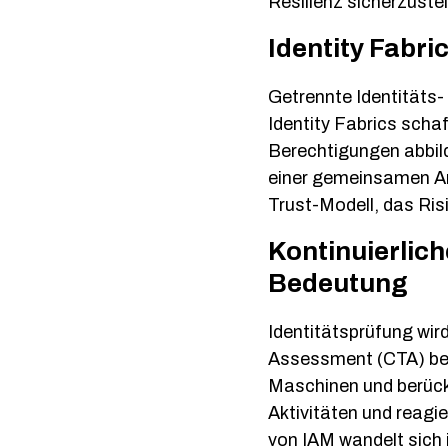
Resilienz sicherzustel
Identity Fabr
Getrennte Identitäts-
Identity Fabrics schaf
Berechtigungen abbild
einer gemeinsamen Arc
Trust-Modell, das Ris
Kontinuierlic
Bedeutung
Identitätsprüfung wi
Assessment (CTA) bew
Maschinen und berücks
Aktivitäten und reagi
von IAM wandelt sich 